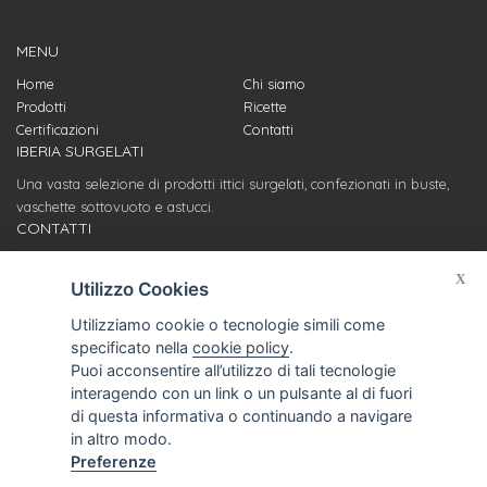
MENU
Home
Chi siamo
Prodotti
Ricette
Certificazioni
Contatti
IBERIA SURGELATI
Una vasta selezione di prodotti ittici surgelati, confezionati in buste,
vaschette sottovuoto e astucci.
CONTATTI
Servizio clienti
X
info@iberiasurgelati.com
Utilizzo Cookies
Utilizziamo cookie o tecnologie simili come
Stabilimento di produzione
specificato nella
cookie policy
.
Ufficio acquisti e relazioni fornitori
Puoi acconsentire all’utilizzo di tali tecnologie
T. (+39) 0721 969428
interagendo con un link o un pulsante al di fuori
Via Litoranea, 389
di questa informativa o continuando a navigare
61037 Marotta-Mondolfo (PU)
in altro modo.
Preferenze