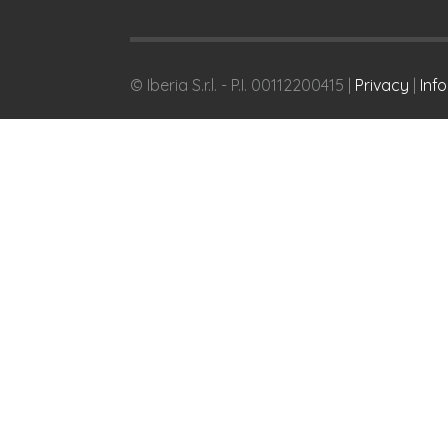
© Iberia S.r.l. - P.I. 00112200415 |
Privacy
|
Inf