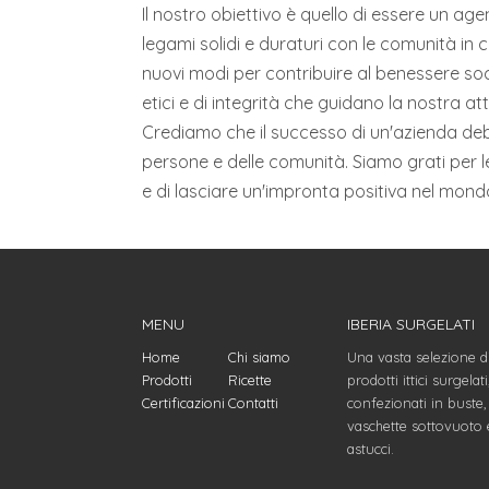
Il nostro obiettivo è quello di essere un a
legami solidi e duraturi con le comunità i
nuovi modi per contribuire al benessere so
etici e di integrità che guidano la nostra att
Crediamo che il successo di un'azienda deb
persone e delle comunità. Siamo grati per l
e di lasciare un'impronta positiva nel mond
MENU
IBERIA SURGELATI
Home
Chi siamo
Una vasta selezione d
Prodotti
Ricette
prodotti ittici surgelati
Certificazioni
Contatti
confezionati in buste,
vaschette sottovuoto 
astucci.