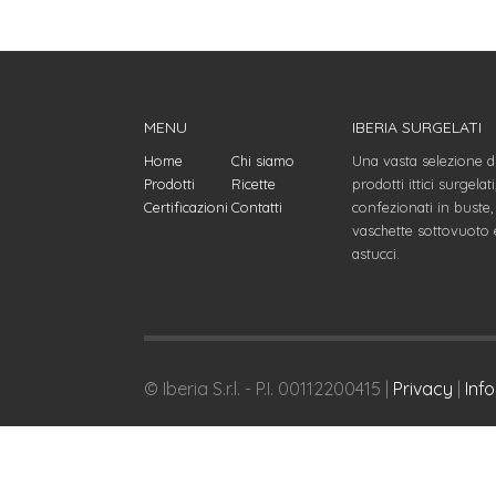
MENU
IBERIA SURGELATI
Home
Chi siamo
Una vasta selezione d
Prodotti
Ricette
prodotti ittici surgelati
Certificazioni
Contatti
confezionati in buste,
vaschette sottovuoto 
astucci.
© Iberia S.r.l. - P.I. 00112200415 |
Privacy
|
Inf