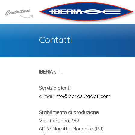
Contatti
IBERIA s.r.l.
Servizio clienti
e-mail:
info@iberiasurgelati.com
Stabilimento di produzione
Via Litoranea, 389
61037 Marotta-Mondolfo (PU)