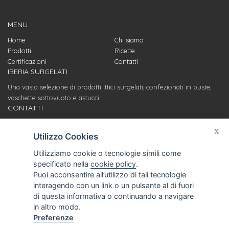
MENU
Home
Chi siamo
Prodotti
Ricette
Certificazioni
Contatti
IBERIA SURGELATI
Una vasta selezione di prodotti ittici surgelati, confezionati in buste,
vaschette sottovuoto e astucci.
CONTATTI
Servizio clienti
X
info@iberiasurgelati.com
Utilizzo Cookies
Utilizziamo cookie o tecnologie simili come
Stabilimento di produzione
specificato nella
cookie policy
.
Ufficio acquisti e relazioni fornitori
Puoi acconsentire all’utilizzo di tali tecnologie
T. (+39) 0721 969428
interagendo con un link o un pulsante al di fuori
Via Litoranea, 389
di questa informativa o continuando a navigare
61037 Marotta-Mondolfo (PU)
in altro modo.
Preferenze