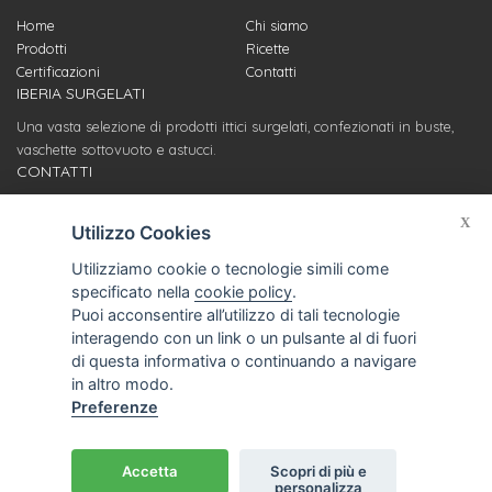
Home
Chi siamo
Prodotti
Ricette
Certificazioni
Contatti
IBERIA SURGELATI
Una vasta selezione di prodotti ittici surgelati, confezionati in buste,
vaschette sottovuoto e astucci.
CONTATTI
Servizio clienti
X
info@iberiasurgelati.com
Utilizzo Cookies
Utilizziamo cookie o tecnologie simili come
Stabilimento di produzione
specificato nella
cookie policy
.
Ufficio acquisti e relazioni fornitori
Puoi acconsentire all’utilizzo di tali tecnologie
T. (+39) 0721 969428
interagendo con un link o un pulsante al di fuori
Via Litoranea, 389
di questa informativa o continuando a navigare
61037 Marotta-Mondolfo (PU)
in altro modo.
Preferenze
© Iberia S.r.l. - P.I. 00112200415 |
Privacy
|
Informativa
Accetta
Scopri di più e
personalizza