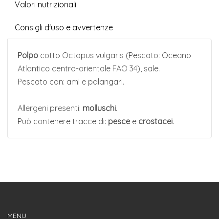
Valori nutrizionali
Consigli d'uso e avvertenze
Polpo
cotto Octopus vulgaris (Pescato: Oceano
Atlantico centro-orientale FAO 34), sale.
Pescato con: ami e palangari.
Allergeni presenti:
molluschi
.
Può contenere tracce di:
pesce
e
crostacei
.
MENU