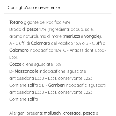
Consigli d'uso e avvertenze
Totano
gigante del Pacifico 48%.
Brodo di
pesce
17% (Ingredienti: acqua, sale,
aroma naturali, mix di mare (
merluzzi
e
vongole
).
A - Ciuffi di
Calamaro
del Pacifico 16% o B - Ciuffi di
Calamaro
indopacifico 16%. C - Antiossidanti E330-
E331.
Cozze
cilene sgusciate 16%.
D-
Mazzancolle
indopacifiche sgusciate
antiossidanti E330 – E331, conservante E223.
Contiene
solfiti
o E -
Gamberi
indopacifici sgusciati
antiossidanti E330 – E331, conservante E223.
Contiene
solfiti
.
Allergeni presenti:
molluschi, crostacei, pesce
e