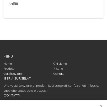
solfiti.
MENU
Home
Chi siamo
Prodotti
Ricette
Certificazioni
Contatti
IBERIA SURGELATI
Una vasta selezione di prodotti ittici surgelati, confezionati in buste,
vaschette sottovuoto e astucci.
CONTATTI
Servizio clienti
X