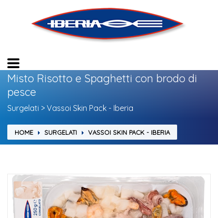
Misto Risotto e Spaghetti con brodo di
pesce
Surgelati > Vassoi Skin Pack - Iberia
HOME
SURGELATI
VASSOI SKIN PACK - IBERIA