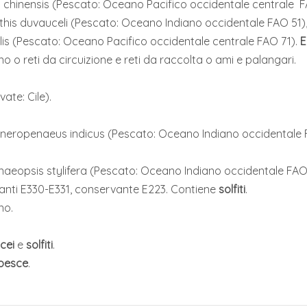
s chinensis (Pescato: Oceano Pacifico occidentale centrale F
this duvauceli (Pescato: Oceano Indiano occidentale FAO 51)
lis (Pescato: Oceano Pacifico occidentale centrale FAO 71).
E
no o reti da circuizione e reti da raccolta o ami e palangari.
vate: Cile).
neropenaeus indicus (Pescato: Oceano Indiano occidentale 
aeopsis stylifera (Pescato: Oceano Indiano occidentale FAO
danti E330-E331, conservante E223. Contiene
solfiti
.
no.
acei
e
solfiti
.
pesce
.