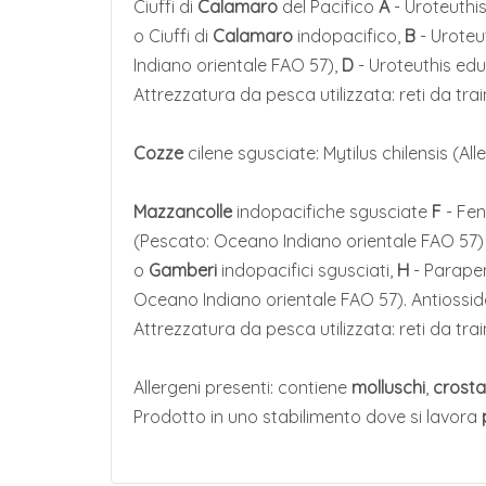
Ciuffi di
Calamaro
del Pacifico
A
- Uroteuthi
o Ciuffi di
Calamaro
indopacifico,
B
- Uroteu
Indiano orientale FAO 57),
D
- Uroteuthis edu
Attrezzatura da pesca utilizzata: reti da trai
Cozze
cilene sgusciate: Mytilus chilensis (Alle
Mazzancolle
indopacifiche sgusciate
F
- Fen
(Pescato: Oceano Indiano orientale FAO 57)
o
Gamberi
indopacifici sgusciati,
H
- Parapen
Oceano Indiano orientale FAO 57). Antiossi
Attrezzatura da pesca utilizzata: reti da trai
Allergeni presenti: contiene
molluschi
,
crost
Prodotto in uno stabilimento dove si lavora