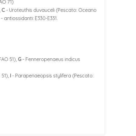
AO 71)
,
C
- Uroteuthis duvauceli (Pescato: Oceano
- antiossidanti: E330-E331.
FAO 51),
G
- Fenneropenaeus indicus
 51),
I
- Parapenaeopsis stylifera (Pescato: