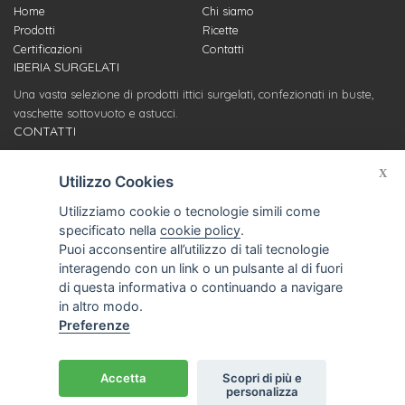
Home
Chi siamo
Prodotti
Ricette
Certificazioni
Contatti
IBERIA SURGELATI
Una vasta selezione di prodotti ittici surgelati, confezionati in buste,
vaschette sottovuoto e astucci.
CONTATTI
Servizio clienti
X
info@iberiasurgelati.com
Utilizzo Cookies
Utilizziamo cookie o tecnologie simili come
Stabilimento di produzione
specificato nella
cookie policy
.
Ufficio acquisti e relazioni fornitori
Puoi acconsentire all’utilizzo di tali tecnologie
T. (+39) 0721 969428
interagendo con un link o un pulsante al di fuori
Via Litoranea, 389
di questa informativa o continuando a navigare
61037 Marotta-Mondolfo (PU)
in altro modo.
Preferenze
© Iberia S.r.l. - P.I. 00112200415 |
Privacy
|
Informativa
Accetta
Scopri di più e
personalizza
cookies
|
Credits