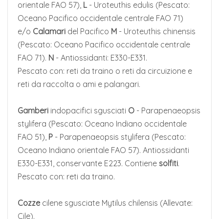
orientale FAO 57),
L
- Uroteuthis edulis (Pescato:
Oceano Pacifico occidentale centrale FAO 71)
e/o
Calamari
del Pacifico
M
- Uroteuthis chinensis
(Pescato: Oceano Pacifico occidentale centrale
FAO 71).
N
- Antiossidanti: E330-E331.
Pescato con: reti da traino o reti da circuizione e
reti da raccolta o ami e palangari.
Gamberi
indopacifici sgusciati
O
- Parapenaeopsis
stylifera (Pescato: Oceano Indiano occidentale
FAO 51),
P
- Parapenaeopsis stylifera (Pescato:
Oceano Indiano orientale FAO 57). Antiossidanti
E330-E331, conservante E223. Contiene
solfiti
.
Pescato con: reti da traino.
Cozze
cilene sgusciate Mytilus chilensis (Allevate:
Cile).