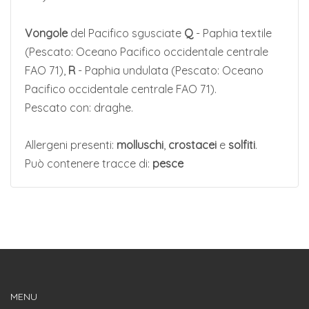
Vongole
del Pacifico sgusciate
Q
- Paphia textile
(Pescato: Oceano Pacifico occidentale centrale
FAO 71),
R
- Paphia undulata (Pescato: Oceano
Pacifico occidentale centrale FAO 71).
Pescato con: draghe.
Allergeni presenti:
molluschi
,
crostacei
e
solfiti
.
Può contenere tracce di:
pesce
MENU