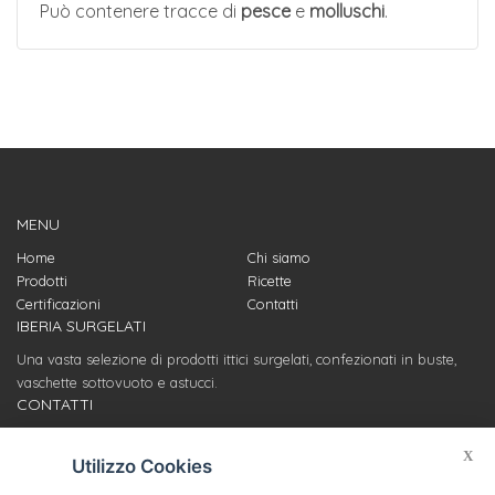
Può contenere tracce di
pesce
e
molluschi
.
MENU
Home
Chi siamo
Prodotti
Ricette
Certificazioni
Contatti
IBERIA SURGELATI
Una vasta selezione di prodotti ittici surgelati, confezionati in buste,
vaschette sottovuoto e astucci.
CONTATTI
Servizio clienti
X
info@iberiasurgelati.com
Utilizzo Cookies